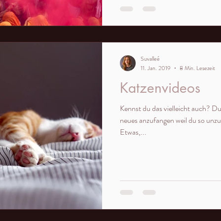
Suvalleé
11. Jan. 2019
8 Min. Lesezeit
Katzenvideos
Kennst du das vielleicht auch? Du
neues anzufangen weil du so unzu
Etwas,...