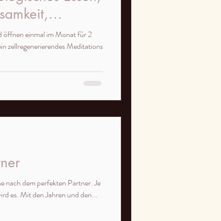
samkeit,
d öffnen einmal im Monat für 2
regenerierendes Meditations
tner
e nach dem perfekten Partner. Je
ird es. Mit den Jahren und den...