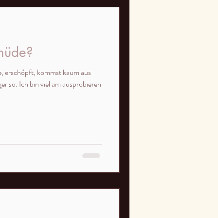
 müde?
de, erschöpft, kommst kaum aus
er so. Ich bin viel am ausprobieren