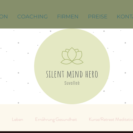
ION
COACHING
FIRMEN
PREISE
KONT
Leben
Ernährung Gesundheit
Kurse/Retreat Meditati