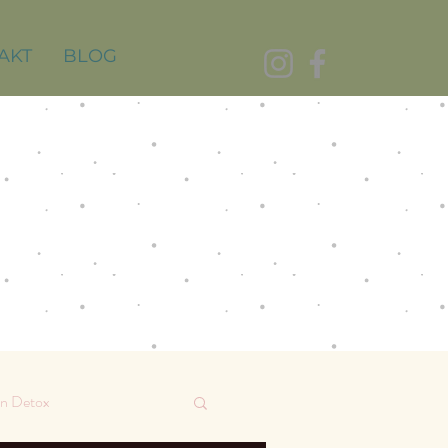
AKT
BLOG
on Detox