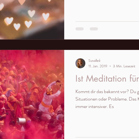
Suvalleé
11. Jan. 2019
3 Min. Lesezeit
Ist Meditation fü
Kommt dir das bekannt vor? Du grübelst stundenlang über
Situationen oder Probleme. Das 
immer intensiver. Es