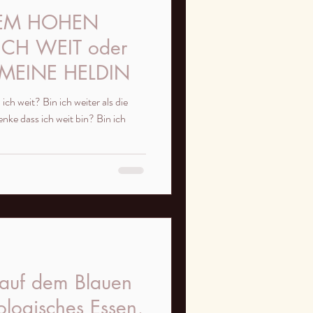
DEM HOHEN
ICH WEIT oder
MEINE HELDIN
ich weit? Bin ich weiter als die
nke dass ich weit bin? Bin ich
 auf dem Blauen
ologisches Essen,