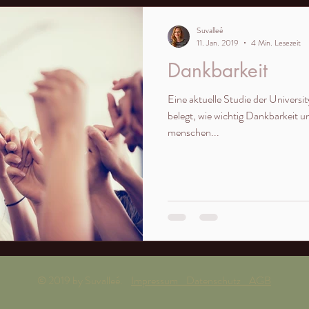
Suvalleé
11. Jan. 2019
4 Min. Lesezeit
Dankbarkeit
Eine aktuelle Studie der Universi
belegt, wie wichtig Dankbarkeit und Danke sagen ist. Dankbare
menschen...
© 2019 by Suvalleé.
Impressum Datenschutz AGB