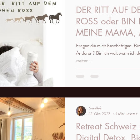
DER RITT AUF 
ROSS oder BIN 
MEINE MAMA, 
Fragen die mich beschäftigen: Bin 
Anderen? Bin ich weit wenn ich de
weiter...
Suvalleé
12. Okt. 2023
1 Min. Lesezeit
Retreat Schweiz
Digital Detox, Bi