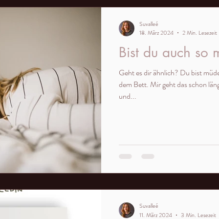
Suvalleé
18. März 2024
2 Min. Lesezeit
Bist du auch so
Geht es dir ähnlich? Du bist mü
dem Bett. Mir geht das schon läng
und...
Suvalleé
11. März 2024
3 Min. Lesezeit