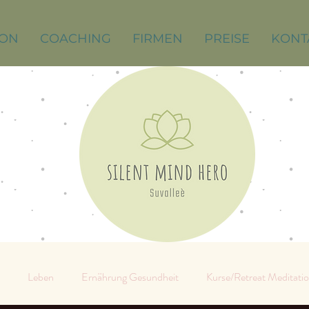
ION
COACHING
FIRMEN
PREISE
KONT
Leben
Ernährung Gesundheit
Kurse/Retreat Meditati