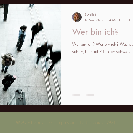
Suvalleé
4. Nov. 2019
4 Min. Lesezeit
Wer bin ich?
Wer bin ich? Wer bin ich? Was ist 
schön, hässlich? Bin ich schwarz, 
© 2019 by Suvalleé.
Impressum Datenschutz AGB