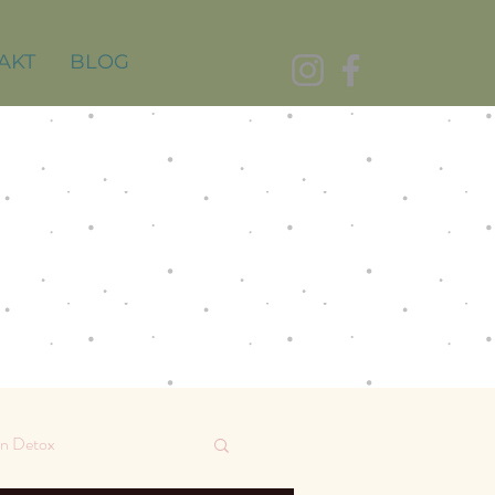
AKT
BLOG
on Detox