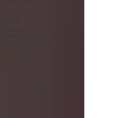
Meditation/Psyche
Leben
Ernährung
Gesundheit
Kurse/Retreat
Meditation Detox