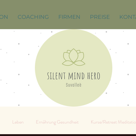
ION
COACHING
FIRMEN
PREISE
KONT
Leben
Ernährung Gesundheit
Kurse/Retreat Meditati