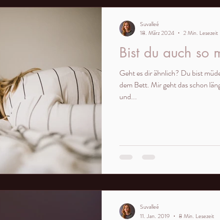
Suvalleé
18. März 2024
2 Min. Lesezeit
Bist du auch so
Geht es dir ähnlich? Du bist mü
dem Bett. Mir geht das schon läng
und...
Suvalleé
11. Jan. 2019
8 Min. Lesezeit