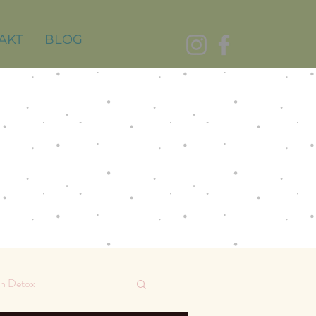
AKT
BLOG
on Detox