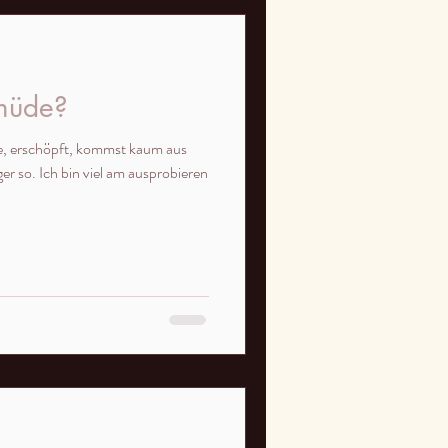
 müde?
de, erschöpft, kommst kaum aus
er so. Ich bin viel am ausprobieren